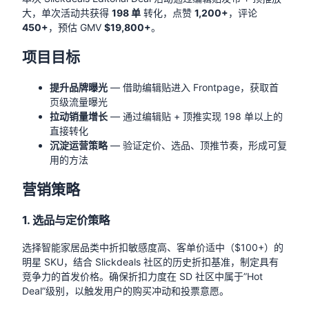
大，单次活动共获得
198 单
转化，点赞
1,200+
，评论
450+
，预估 GMV
$19,800+
。
项目目标
提升品牌曝光
— 借助编辑贴进入 Frontpage，获取首
页级流量曝光
拉动销量增长
— 通过编辑贴 + 顶推实现 198 单以上的
直接转化
沉淀运营策略
— 验证定价、选品、顶推节奏，形成可复
用的方法
营销策略
1. 选品与定价策略
选择智能家居品类中折扣敏感度高、客单价适中（$100+）的
明星 SKU，结合 Slickdeals 社区的历史折扣基准，制定具有
竞争力的首发价格。确保折扣力度在 SD 社区中属于”Hot
Deal”级别，以触发用户的购买冲动和投票意愿。