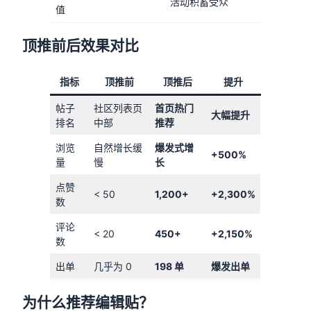
活动积蓄受众
值
顶推前后效果对比
指标
顶推前
顶推后
提升
帖子
社区列表页
首页热门
大幅提升
排名
中部
推荐
浏览
自然增长缓
爆发式增
+500%
量
慢
长
点赞
< 50
1,200+
+2,300%
数
评论
< 20
450+
+2,150%
数
出单
几乎为 0
198 单
爆发出单
为什么推荐编辑贴？