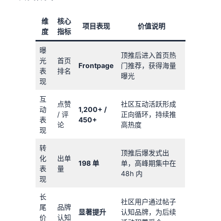
维
核心
项目表现
价值说明
度
指标
曝
顶推后进入首页热
光
首页
Frontpage
门推荐，获得海量
表
排名
曝光
现
互
点赞
社区互动活跃形成
动
1,200+ /
/ 评
正向循环，持续推
表
450+
论
高热度
现
转
顶推后爆发式出
化
出单
198 单
单，高峰期集中在
表
量
48h 内
现
长
社区用户通过帖子
尾
品牌
显著提升
认知品牌，为后续
价
认知