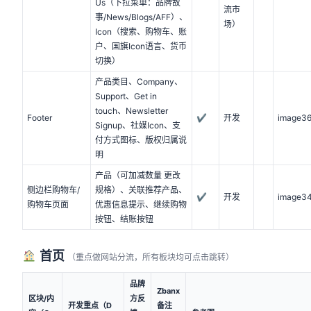
Us（下拉菜单：品牌故
流市
事/News/Blogs/AFF）、
场）
Icon（搜索、购物车、账
户、国旗Icon语言、货币
切换）
产品类目、Company、
Support、Get in
touch、Newsletter
Footer
✔
开发
image36
Signup、社媒Icon、支
付方式图标、版权归属说
明
产品（可加减数量 更改
侧边栏购物车/
规格）、关联推荐产品、
✔
开发
image34
购物车页面
优惠信息提示、继续购物
按钮、结账按钮
首页
（重点做网站分流，所有板块均可点击跳转）
品牌
Zbanx
区块/内
方反
开发重点（D
备注