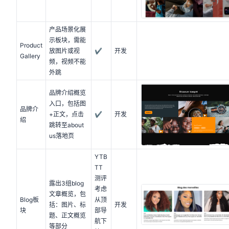
产品场景化展
示板块，需能
Product
放图片或视
✔
开发
Gallery
频，视频不能
外跳
品牌介绍概览
入口，包括图
品牌介
+正文，点击
✔
开发
绍
跳转至about
us落地页
YTB
TT
测评
露出3组blog
考虑
文章概览，包
Blog板
从顶
括：图片、标
开发
块
部导
题、正文概览
航下
等部分