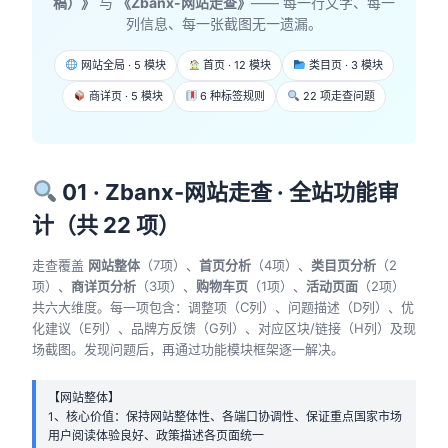
稿）》
与
《Zbanx-网站走查》
—— 每一行文字、每一
列信息、每一张截图无一遗漏。
网站全局 · 5 模块
首页 · 12 模块
类目页 · 3 模块
商详页 · 5 模块
6 种标签规则
22 项走查问题
01 · Zbanx-网站走查 · 全站功能审
计（共 22 项）
走查覆盖
网站整体
（7项）、
首页分析
（4项）、
类目页分析
（2
项）、
商详页分析
（3项）、
购物车页
（1项）、
活动页面
（2项）
共六大维度。每一项包含：调整项（C列）、问题描述（D列）、优
化建议（E列）、品牌方反馈（G列）、对应区块/链接（H列）及现
场截图。发现问题后，再通过功能模块框架逐一解决。
【网站整体】
1、核心价值：保持网站整体性、各端口协调性、保证重点国家市场
用户阅读体验良好、政策描述各页面统一