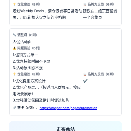
优化建议（E列）
品牌方反馈（G列）
规划Weekly Deals、清仓促销等日常活动
建议在二级页面设置
页，用以衔接大促之间的空档期
一个合集页
调整项（C列）
大促活动页
问题描述（D列）
1.促销方式单一
2.优惠持续时间不明显
3.活动氛围感不强
优化建议（E列）
品牌方反馈（G列）
1.优化促销方案设计
✔
2.优化产品展示（按适用人群展示、按应
用场景展示）
3.增强活动氛围及倒计时促进加购
链接（H列）：
https://kospet.com/pages/promotion
走查总结