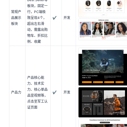
板块，固定一
常规产
行，PC端极
品展示
限呈现4个，
✔
开发
板块
超出左右滑
动，需露出购
物车、折扣比
例、收藏
产品核心能
力、技术实
力、核心单品
产品力
✔
开发
品宣视频等，
点击至军工认
证页面