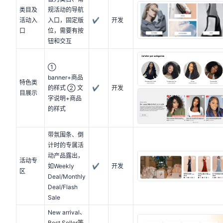
类目及
规活动的导航
活动入
入口，固定版
✔
开发
口
位，需要有按
钮和交互
①
banner+商品
特色类
的样式 ② 文
✔
开发
目展示
字说明+商品
的样式
带氛围条、倒
计时的专属活
动产品露出，
活动专
如Weekly
✔
开发
区
Deal/Monthly
Deal/Flash
Sale
New arrival、
Best Seller等