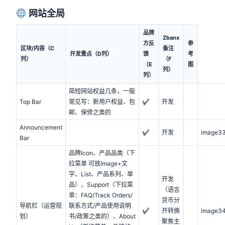
网站全局
品牌
Zbanx
方反
参
区块/内容（C
备注
开发重点（D列）
馈
考
列）
（F
（E
图
列）
列）
简短网站权益几条，一般
Top Bar
常见写：新用户权益、包
✔
开发
邮、保修之类的
Announcement
✔
开发
image33
Bar
品牌Icon、产品品类（下
拉菜单 可放Image+文
字、List、产品系列、单
开发
品）、Support（下拉菜
（语言
单：FAQ/Track Orders/
货币分
导航栏（运营规
联系方式/产品使用说明
✔
开转换
image34
划）
书/政策之类的）、About
聚焦主