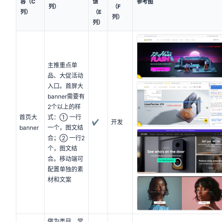
容（C
馈
参考图
列）
（F
列）
（E
列）
列）
主推重点单
品、大促活动
入口。首屏大
banner需要有
2个以上的样
首页大
式：① 一行
✔
开发
banner
一个，图文结
合；② 一行2
个，图文结
合。移动端可
配置单独的素
材和文案
做为类目、常